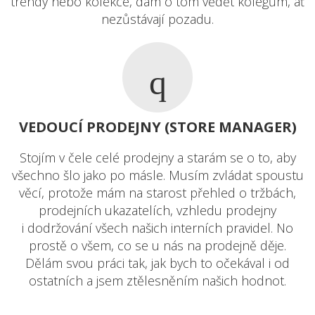
trendy nebo kolekce, dám o tom vědět kolegům, ať
nezůstávají pozadu.
VEDOUCÍ PRODEJNY (STORE MANAGER)
Stojím v čele celé prodejny a starám se o to, aby
všechno šlo jako po másle. Musím zvládat spoustu
věcí, protože mám na starost přehled o tržbách,
prodejních ukazatelích, vzhledu prodejny
i dodržování všech našich interních pravidel. No
prostě o všem, co se u nás na prodejně děje.
Dělám svou práci tak, jak bych to očekával i od
ostatních a jsem ztělesněním našich hodnot.