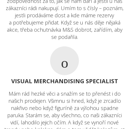
zodpovědnost za to, jak se nám daří a jestli u nás
zákazníci rádi nakupují. Umím to s čísly – poznám,
jestli prodáváme dost a kde máme rezervy
a potřebujeme přidat. Když se u nás děje nějaká
akce, třeba ochutnávka M&S dobrot, zařídím, aby
se podařila.
VISUAL MERCHANDISING SPECIALIST
Mám rád hezké věci a snažím se to přenést i do
našich prodejen. Všimnu si hned, když je zrcadlo
nakřivo nebo když figuríně za výlohou spadne
paruka. Starám se, aby všechno, co naši zákazníci
vidí, lahodilo jejich očím. A když se vynoří nové